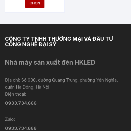
giá:
Sản
CHỌN
từ
phẩm
1.430.000 ₫
đến
này
1.945.000 ₫
có
nhiều
biến
CÔNG TY TNHH THƯƠNG MẠI VÀ ĐẦU TƯ
thể.
CÔNG NGHỆ ĐẠI SỸ
Các
tùy
Nhà máy sản xuất đèn HKLED
chọn
có
thể
Địa chỉ: Số 938, đường Quang Trung, phường Yên Nghĩa,
được
quận Hà Đông, Hà Nội
chọn
Điện thoại:
trên
0933.734.666
trang
sản
Zalo:
phẩm
0933.734.666