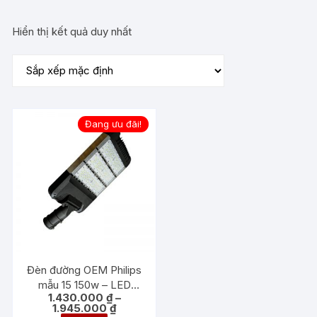
Hiển thị kết quả duy nhất
Đang ưu đãi!
Đèn đường OEM Philips
mẫu 15 150w – LED
1.430.000
₫
–
đường phố 150w
Khoảng
1.945.000
₫