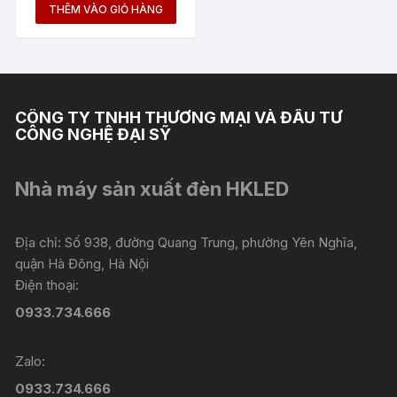
là:
hiện
THÊM VÀO GIỎ HÀNG
2.400.000 ₫.
tại
là:
1.200.000 ₫.
CÔNG TY TNHH THƯƠNG MẠI VÀ ĐẦU TƯ
CÔNG NGHỆ ĐẠI SỸ
Nhà máy sản xuất đèn HKLED
Địa chỉ: Số 938, đường Quang Trung, phường Yên Nghĩa,
quận Hà Đông, Hà Nội
Điện thoại:
0933.734.666
Zalo:
0933.734.666