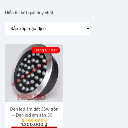
Hiển thị kết quả duy nhất
Đang ưu đãi!
Đèn led âm đất 36w tròn
– Đèn led âm sàn 36w
Giá
2.400.000
₫
tròn
gốc
Giá
1.200.000
₫