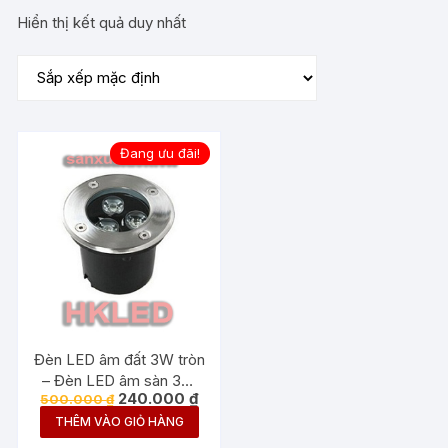
Hiển thị kết quả duy nhất
Đang ưu đãi!
Đèn LED âm đất 3W tròn
– Đèn LED âm sàn 3W
Giá
Giá
240.000
₫
500.000
₫
tròn
gốc
hiện
THÊM VÀO GIỎ HÀNG
là:
tại
500.000 ₫.
là: