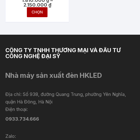
1.810.000
₫
–
Philips COB
Khoảng
2.150.000
₫
giá:
Sản
CHỌN
từ
phẩm
1.810.000 ₫
đến
này
2.150.000 ₫
có
nhiều
biến
CÔNG TY TNHH THƯƠNG MẠI VÀ ĐẦU TƯ
thể.
CÔNG NGHỆ ĐẠI SỸ
Các
tùy
Nhà máy sản xuất đèn HKLED
chọn
có
thể
Địa chỉ: Số 938, đường Quang Trung, phường Yên Nghĩa,
được
quận Hà Đông, Hà Nội
chọn
Điện thoại:
trên
0933.734.666
trang
sản
Zalo:
phẩm