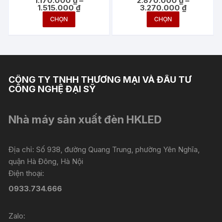
1.170.000
₫
–
2.870.000
₫
–
300W
Khoảng
Khoảng
1.515.000
₫
3.270.000
₫
giá:
giá:
Sản
Sản
CHỌN
CHỌN
từ
từ
phẩm
phẩm
1.170.000 ₫
2.870.000
đến
đến
này
này
1.515.000 ₫
3.270.000
có
có
nhiều
nhiều
biến
biến
CÔNG TY TNHH THƯƠNG MẠI VÀ ĐẦU TƯ
thể.
thể.
CÔNG NGHỆ ĐẠI SỸ
Các
Các
tùy
tùy
Nhà máy sản xuất đèn HKLED
chọn
chọn
có
có
thể
thể
Địa chỉ: Số 938, đường Quang Trung, phường Yên Nghĩa,
được
được
quận Hà Đông, Hà Nội
chọn
chọn
Điện thoại:
trên
trên
0933.734.666
trang
trang
sản
sản
Zalo:
phẩm
phẩm