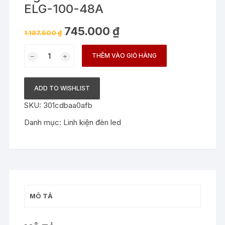
ELG-100-48A
Giá
Giá
745.000
₫
1.187.500
₫
gốc
hiện
là:
tại
Nguồn
1.187.500 ₫.
là:
THÊM VÀO GIỎ HÀNG
745.000 ₫.
đèn
LED
Meanwell
ADD TO WISHLIST
ELG-
SKU:
301cdbaa0afb
100-
48A
Danh mục:
Linh kiện đèn led
số
lượng
MÔ TẢ