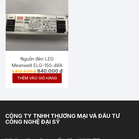
Nguồn đèn LED
Meanwell ELG-150-48A
Giá
Giá
840.000
₫
1.412.500
₫
gốc
hiện
THÊM VÀO GIỎ HÀNG
là:
tại
1.412.500 ₫.
là:
840.000 ₫.
CÔNG TY TNHH THƯƠNG MẠI VÀ ĐẦU TƯ
CÔNG NGHỆ ĐẠI SỸ