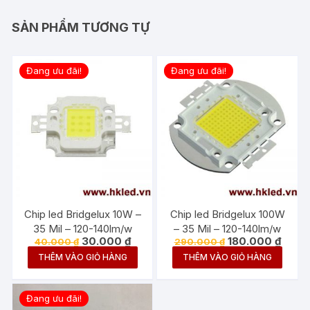
SẢN PHẨM TƯƠNG TỰ
Đang ưu đãi!
Đang ưu đãi!
Chip led Bridgelux 10W –
Chip led Bridgelux 100W
35 Mil – 120-140lm/w
– 35 Mil – 120-140lm/w
Giá
Giá
Giá
Giá
30.000
₫
180.000
₫
40.000
₫
290.000
₫
gốc
hiện
gốc
hiện
THÊM VÀO GIỎ HÀNG
THÊM VÀO GIỎ HÀNG
là:
tại
là:
tại
40.000 ₫.
là:
290.000 ₫.
là:
30.000 ₫.
180.00
Đang ưu đãi!