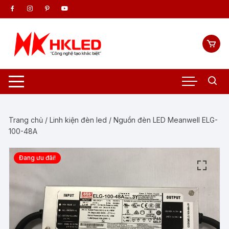
Chuyển
tới
nội
dung
Trang chủ
/
Linh kiện đèn led
/ Nguồn đèn LED Meanwell ELG-
100-48A
Đang ưu đãi!