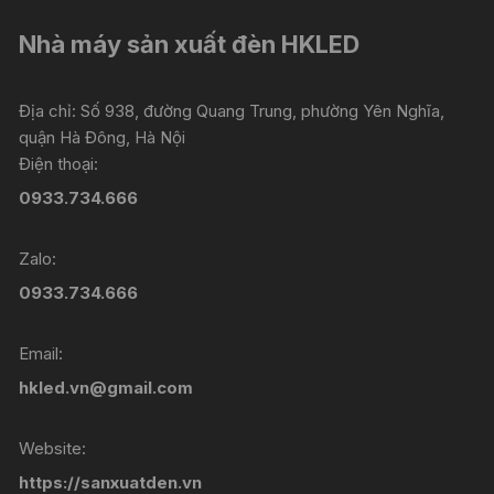
Các
tùy
Nhà máy sản xuất đèn HKLED
chọn
có
thể
Địa chỉ: Số 938, đường Quang Trung, phường Yên Nghĩa,
được
quận Hà Đông, Hà Nội
chọn
Điện thoại:
trên
0933.734.666
trang
sản
Zalo:
phẩm
0933.734.666
Email:
hkled.vn@gmail.com
Website:
https://sanxuatden.vn