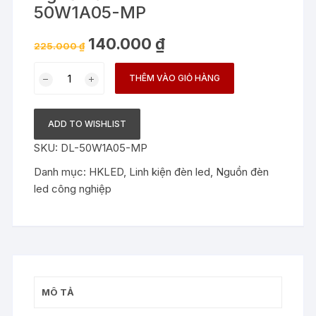
50W1A05-MP
Giá
Giá
140.000
₫
225.000
₫
gốc
hiện
là:
tại
Nguồn
225.000 ₫.
là:
THÊM VÀO GIỎ HÀNG
140.000 ₫.
đèn
LED
DONE
ADD TO WISHLIST
DL-
SKU:
DL-50W1A05-MP
50W1A05-
MP
Danh mục:
HKLED
,
Linh kiện đèn led
,
Nguồn đèn
số
led công nghiệp
lượng
MÔ TẢ