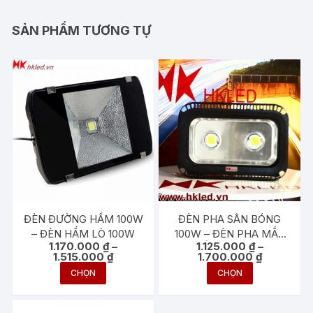
SẢN PHẨM TƯƠNG TỰ
ĐÈN ĐƯỜNG HẦM 100W
ĐÈN PHA SÂN BÓNG
– ĐÈN HẦM LÒ 100W
100W – ĐÈN PHA MẮT
1.170.000
₫
–
1.125.000
₫
–
THẤU KÍNH 100W
Khoảng
Khoảng
1.515.000
₫
1.700.000
₫
giá:
giá:
Sản
Sản
CHỌN
CHỌN
từ
từ
phẩm
phẩm
1.170.000 ₫
1.125.000 ₫
đến
đến
này
này
1.515.000 ₫
1.700.000 