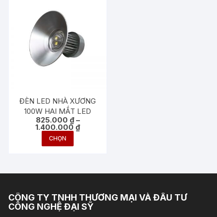
có
có
nhiều
nhiều
biến
biến
thể.
thể.
Các
Các
tùy
tùy
chọn
chọn
có
có
thể
thể
ĐÈN LED NHÀ XƯƠNG
được
được
100W HAI MẮT LED
825.000
₫
–
chọn
chọn
Khoảng
1.400.000
₫
trên
trên
giá:
Sản
CHỌN
từ
trang
trang
phẩm
825.000 ₫
sản
sản
đến
này
1.400.000 ₫
phẩm
phẩm
có
nhiều
biến
CÔNG TY TNHH THƯƠNG MẠI VÀ ĐẦU TƯ
thể.
CÔNG NGHỆ ĐẠI SỸ