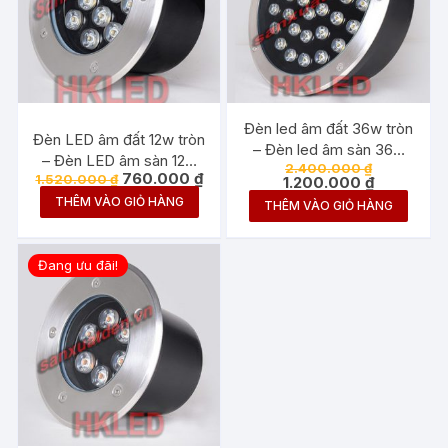
Đèn led âm đất 36w tròn
Đèn LED âm đất 12w tròn
– Đèn led âm sàn 36w
– Đèn LED âm sàn 12w
Giá
2.400.000
₫
tròn
Giá
Giá
760.000
₫
1.520.000
₫
gốc
Giá
tròn
1.200.000
₫
gốc
hiện
là:
hiện
THÊM VÀO GIỎ HÀNG
THÊM VÀO GIỎ HÀNG
là:
tại
2.400.000 
tại
1.520.000 ₫.
là:
là:
760.000 ₫.
1.200.000 
Đang ưu đãi!