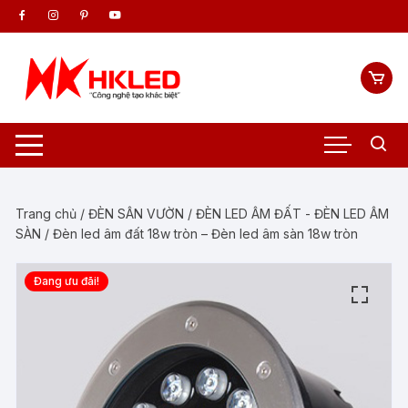
Chuyển
tới
nội
dung
Trang chủ
/
ĐÈN SÂN VƯỜN
/
ĐÈN LED ÂM ĐẤT - ĐÈN LED ÂM
SÀN
/ Đèn led âm đất 18w tròn – Đèn led âm sàn 18w tròn
Đang ưu đãi!