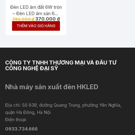
Đèn LED âm đất 6W tròn
– Đèn LED âm sàn 6W
Giá
Giá
370.000
₫
740.000
₫
tròn
gốc
hiện
THÊM VÀO GIỎ HÀNG
là:
tại
740.000 ₫.
là:
370.000 ₫.
CÔNG TY TNHH THƯƠNG MẠI VÀ ĐẦU TƯ
CÔNG NGHỆ ĐẠI SỸ
Nhà máy sản xuất đèn HKLED
Địa chỉ: Số 938, đường Quang Trung, phường Yên Nghĩa,
quận Hà Đông, Hà Nội
Điện thoại:
0933.734.666