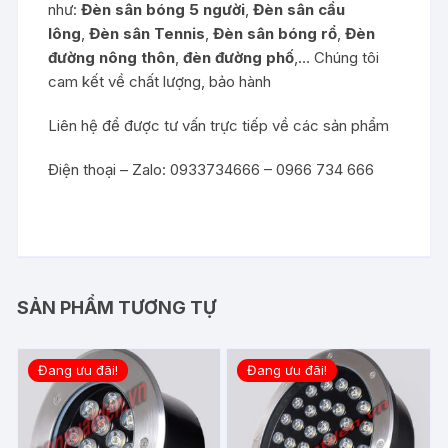
như:
Đèn sân bóng 5 người
,
Đèn sân cầu
lông
,
Đèn sân Tennis
,
Đèn sân bóng rổ
,
Đèn
đường nông thôn
,
đèn đường phố
,… Chúng tôi
cam kết về chất lượng, bảo hành
Liên hệ để được tư vấn trực tiếp về các sản phẩm
Điện thoại – Zalo: 0933734666 – 0966 734 666
SẢN PHẨM TƯƠNG TỰ
Đang ưu đãi!
Đang ưu đãi!