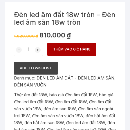
Đèn led âm đất 18w tròn – Đèn
led âm sàn 18w tròn
Giá
Giá
810.000
₫
1.620.000
₫
gốc
hiện
là:
tại
Đèn
1.620.000 ₫.
là:
THÊM VÀO GIỎ HÀNG
810.000 ₫.
led
âm
đất
ADD TO WISHLIST
18w
Danh mục:
ĐÈN LED ÂM ĐẤT - ĐÈN LED ÂM SÀN
,
tròn
ĐÈN SÂN VƯỜN
-
Đèn
Thẻ:
âm đất 18W
,
báo giá đèn âm đất 18W
,
báo giá
led
đèn led âm đất 18W
,
đèn âm đất 18W
,
đèn âm đất
âm
sân vườn 18W
,
đèn âm sàn 18W
,
đèn âm sàn ngoài
sàn
trời 18W
,
đèn âm sàn sân vườn 18W
,
đèn hắt âm đất
18w
18W
,
đèn hắt âm sàn 18W
,
đèn led âm đất 18W
,
đèn
tròn
led âm sàn 18W
,
đèn led âm sàn ngoài trời 18W
,
đèn