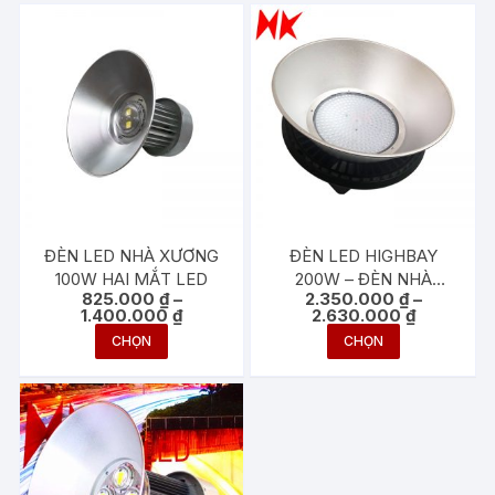
ĐÈN LED NHÀ XƯƠNG
ĐÈN LED HIGHBAY
100W HAI MẮT LED
200W – ĐÈN NHÀ
825.000
₫
–
2.350.000
₫
–
XƯỞNG UFO 200W
Khoảng
Khoảng
1.400.000
₫
2.630.000
₫
giá:
giá:
Sản
Sản
CHỌN
CHỌN
từ
từ
phẩm
phẩm
825.000 ₫
2.350.000
đến
đến
này
này
1.400.000 ₫
2.630.000
có
có
nhiều
nhiều
biến
biến
thể.
thể.