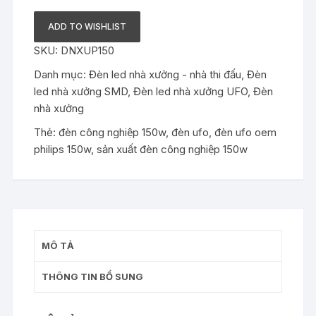
OEM
PHILIPS
ADD TO WISHLIST
150W
SKU:
DNXUP150
–
ĐÈN
Danh mục:
Đèn led nhà xưởng - nhà thi đấu
,
Đèn
LED
led nhà xưởng SMD
,
Đèn led nhà xưởng UFO
,
Đèn
CÔNG
nhà xưởng
NGHIỆP
Thẻ:
đèn công nghiệp 150w
,
đèn ufo
,
đèn ufo oem
150W
philips 150w
,
sản xuất đèn công nghiệp 150w
số
lượng
MÔ TẢ
THÔNG TIN BỔ SUNG