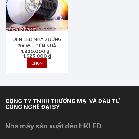
Các
Các
tùy
tùy
chọn
chọn
có
có
thể
thể
ĐÈN LED NHÀ XƯỞNG
được
được
200W – ĐÈN NHÀ
1.330.000
₫
–
chọn
chọn
XƯỞNG 200W
Khoảng
1.925.000
₫
trên
trên
giá:
Sản
CHỌN
từ
trang
trang
phẩm
1.330.000 ₫
sản
sản
đến
này
1.925.000 ₫
phẩm
phẩm
có
nhiều
biến
CÔNG TY TNHH THƯƠNG MẠI VÀ ĐẦU TƯ
thể.
CÔNG NGHỆ ĐẠI SỸ
Các
tùy
Nhà máy sản xuất đèn HKLED
chọn
có