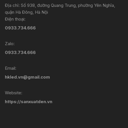
thể
Địa chỉ: Số 938, đường Quang Trung, phường Yên Nghĩa,
được
quận Hà Đông, Hà Nội
chọn
Điện thoại:
trên
0933.734.666
trang
sản
Zalo:
phẩm
0933.734.666
Email:
hkled.vn@gmail.com
Website:
https://sanxuatden.vn