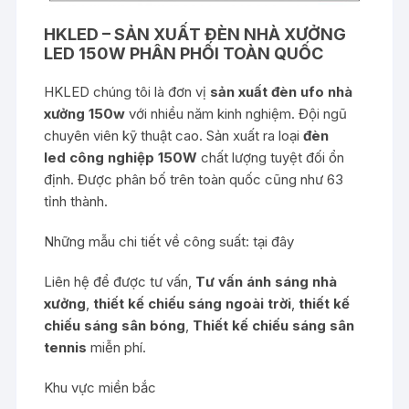
HKLED – SẢN XUẤT ĐÈN NHÀ XƯỞNG
LED 150W PHÂN PHỐI TOÀN QUỐC
HKLED chúng tôi là đơn vị
sản xuất đèn ufo nhà
xưởng 150w
với nhiều năm kinh nghiệm. Đội ngũ
chuyên viên kỹ thuật cao. Sản xuất ra loại
đèn
led công nghiệp 150W
chất lượng tuyệt đối ổn
định. Được phân bố trên toàn quốc cũng như 63
tỉnh thành.
Những mẫu chi tiết về công suất:
tại đây
Liên hệ để được tư vấn,
Tư vấn ánh sáng nhà
xưởng
,
thiết kế chiếu sáng ngoài trời
,
thiết kế
chiếu sáng sân bóng
,
Thiết kế chiếu sáng sân
tennis
miễn phí.
Khu vực miền bắc