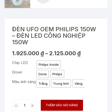
ĐÈN UFO OEM PHILIPS 150W
– ĐÈN LED CÔNG NGHIỆP
150W
Khoảng
1.925.000
₫
–
2.125.000
₫
giá:
từ
Chip LED
1.925.000 ₫
Philips Inside
đến
2.125.000 ₫
Driver
Done
Philips
Màu ánh sáng
Trắng
Trung tính
Vàng
ĐÈN
THÊM VÀO GIỎ HÀNG
UFO