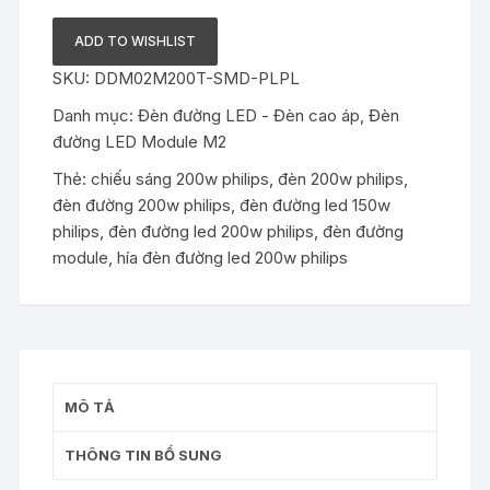
LED
OEM
ADD TO WISHLIST
Philips
SKU:
DDM02M200T-SMD-PLPL
M2-
SMD
Danh mục:
Đèn đường LED - Đèn cao áp
,
Đèn
150W
đường LED Module M2
/
Thẻ:
chiếu sáng 200w philips
,
đèn 200w philips
,
ĐÈN
đèn đường 200w philips
,
đèn đường led 150w
ĐƯỜNG
philips
,
đèn đường led 200w philips
,
đèn đường
LED
module
,
hía đèn đường led 200w philips
150W
PHILIPS
số
lượng
MÔ TẢ
THÔNG TIN BỔ SUNG