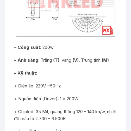
– Công suất
: 200w
– Ánh sáng
: Trắng
(T)
, vàng
(V)
, Trung tính
(M)
– Kỹ thuật
:
+ Điện áp: 220V ~50Hz
+ Nguồn điện (Driver): 1 x 200W
+ Chipled: 35 Mil, quang thông 120 – 140 lm/w, nhiệt
độ màu từ 2.700 – 6.500K