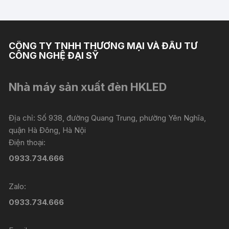
sản
sản
đến
này
565.000 ₫
phẩm
phẩm
có
nhiều
biến
CÔNG TY TNHH THƯƠNG MẠI VÀ ĐẦU TƯ
thể.
CÔNG NGHỆ ĐẠI SỸ
Các
tùy
Nhà máy sản xuất đèn HKLED
chọn
có
thể
Địa chỉ: Số 938, đường Quang Trung, phường Yên Nghĩa,
được
quận Hà Đông, Hà Nội
chọn
Điện thoại:
trên
0933.734.666
trang
sản
Zalo:
phẩm
0933.734.666