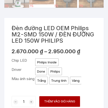
Đèn đường LED OEM Philips
M2-SMD 150W / ĐÈN ĐƯỜNG
LED 150W PHILIPS
Khoảng
2.670.000
₫
–
2.950.000
₫
giá:
từ
Chip LED
2.670.000 ₫
Philips Inside
đến
2.950.000 ₫
Driver
Done
Philips
Màu ánh sáng
Trắng
Trung tính
Vàng
Đèn
THÊM VÀO GIỎ HÀNG
đường