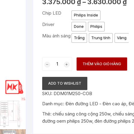
Kh
3.375.000
₫
–
3.630.000
₫
giá:
từ
Chip LED
3.3
Philips Inside
đế
3.6
Driver
Done
Philips
Màu ánh sáng
Trắng
Trung tính
Vàng
Đèn
THÊM VÀO GIỎ HÀNG
đường
LED
OEM
ADD TO WISHLIST
Philips
SKU:
DDM01M250-COB
250W
M1
Danh mục:
Đèn đường LED - Đèn cao áp
,
Đè
-
Thẻ:
chiếu sáng công cộng 250w
,
chiếu sán
Chip
đường oem philips 250w
,
đèn đường philips
LED
Module