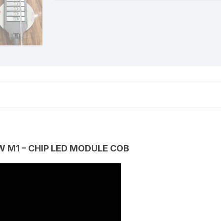
COB
số
lượng
 M1 – CHIP LED MODULE COB