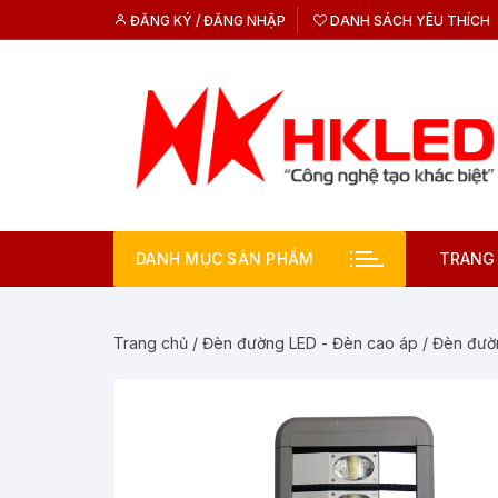
Chuyển
ĐĂNG KÝ / ĐĂNG NHẬP
DANH SÁCH YÊU THÍCH
tới
nội
dung
DANH MỤC SẢN PHẨM
TRANG
Trang chủ
/
Đèn đường LED - Đèn cao áp
/
Đèn đườ