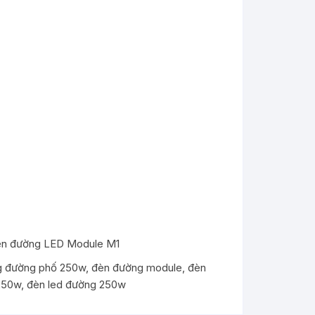
oảng
75.000 ₫
n
30.000 ₫
n đường LED Module M1
g đường phố 250w
,
đèn đường module
,
đèn
 250w
,
đèn led đường 250w