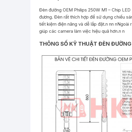
Đèn đường OEM Philips 250W M1 – Chip LED M
đương. Đèn rất thích hợp để sử dụng chiếu sá
tiết kiệm điện năng và dễ lắp đặt.n nn nNgoài
giúp các camera làm việc hiệu quả hơn.n n
THÔNG SỐ KỸ THUẬT ĐÈN ĐƯỜNG 