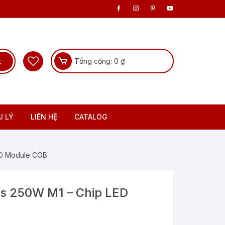
Tổng cộng:
0
₫
I LÝ
LIÊN HỆ
CATALOG
ED Module COB
s 250W M1 – Chip LED