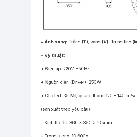
– Ánh sáng
: Trắng
(T)
, vàng
(V)
, Trung tính
(
– Kỹ thuật
:
+ Điện áp: 220V ~50Hz
+ Nguồn điện (Driver): 250W
+ Chipled: 35 Mil, quang thông 120 – 140 lm/w
(sản xuất theo yêu cầu)
– Kích thước: 860 x 350 x 105mm
– Trọng lượng: 10.600g